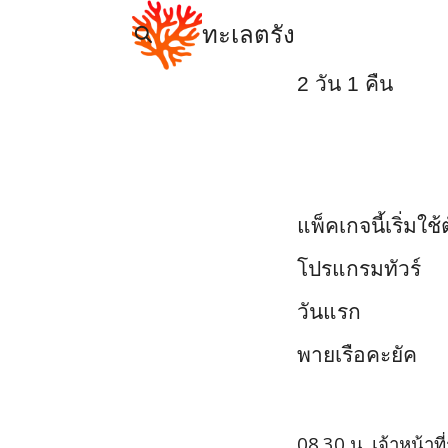
Skip
ทะเลตรัง
to
content
Se
2 วัน 1 คืน
for
แพ็คเกจนี้เริ่มใช
โปรแกรมทัวร์
วันแรก
พายเรือคะยัค
08.30 น.
เจ้าหน้าท