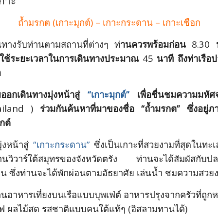
เกาะ
ถ้ำมรกต (เกาะมุกต์) – เกาะกระดาน – เกาะเชือก
ินทางรับท่านตามสถานที่ต่างๆ ท่
านควรพร้อมก่อน
8.30
ดยใช้ระยะเวลาในการเดินทางประมาณ
45
นาที ถึงท่าเรือ
อ
มออกเดินทางมุ่งหน้าสู่
“เกาะมุกต์”
เพื่อชื่นชมความมหั
iland )
ร่วมกันค้นหาที่มาของชื่อ “ถ้ำมรกต” ซึ่งอยู่ภาย
กต์
่งหน้าสู่
“เกาะกระดาน”
ซึ่งเป็นเกาะที่สวยงามที่สุดใน
ทะเ
งาน
วิวาร์ใต้สมุทร
ของ
จังหวัดตรัง
ท่านจะได้สัมผัสกับปลา
น ซึ่งท่านจะได้พักผ่อนตามอัธยาศัย เล่นน้ำ ชมความสวย
อาหารเที่ยงบนเรือแบบบุพเฟ่ต์ อาหารปรุงจากครัวที่ถูกหล
ฟ ผลไม้สด รสชาติแบบคนใต้แท้ๆ (อิสลามทานได้)