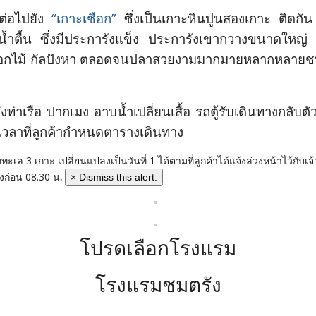
งต่อไปยัง
“เกาะเชือก”
ซึ่งเป็นเกาะหินปูนสองเกาะ ติดกั
้ำตื้น ซึ่งมีประการังแข็ง ประการังเขากวางขนาดใหญ่
อกไม้ กัลปังหา ตลอดจนปลาสวยงามมากมายหลากหลายชนิด 
งท่าเรือ ปากเมง อาบน้ำเปลี่ยนเสื้อ รถตู้รับเดินทางกลับตั
เวลาที่ลูกค้ากำหนดตารางเดินทาง
เล 3 เกาะ เปลี่ยนแปลงเป็นวันที่ 1 ได้ตามที่ลูกค้าได้แจ้งล่วงหน้าไว้กับเจ้
ังก่อน 08.30 น
.
×
Dismiss this alert.
โปรดเลือกโรงแรม
โรงแรมชมตรัง