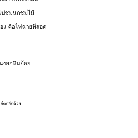
้าไปชมนกชมไม้
ลอง คือไฟฉายที่สอด
ินงอกหินย้อย
ย์ตกอีกด้วย