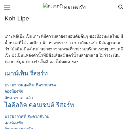
Skip
ทะเลตรัง
to
content
Search
Koh Lipe
for:
เกาะหลีเป๊ะ
เป็นเกาะที่มีความสวยงามอันดับต้นๆ ของท้องทะเลไทย มี
รก
น้ำทะเลที่ใส อมเขียว-ฟ้า หาดทรายขาว ราวกับผงแป้ง มีสมญานาม
จทัวร์
ว่า “มัลดีฟเมืองไทย” นอกจากชายหาดที่สวยงามบริเวณรอบๆ เกาะหลี
เป๊ะ ยังเป็นแหล่งดำน้ำที่มีชื่อเสียง มีสัตว์น้ำหลายหลาย ไม่ว่าจะเป็น
งแรม
ปลาการ์ตูน ปะการังเจ็ดสี ดอกไม้ทะเล ฯลฯ
นทะเลตรัง
เมาน์เท็น รีสอร์ท
อ
บรรยากาศสุดฟิน ติดชายหาด
ี่ตรัง
จองห้องพัก
รื่องเที่ยว
อัพเดทราคาแล้ว
ไอดีลลิค คอนเซปต์ รีสอร์ท
เรา
บรรยากาศดี สะดวกสบาย
จองห้องพัก
อัพเดทราคาแล้ว